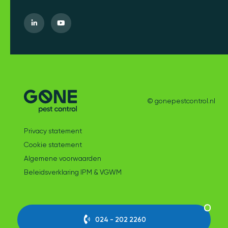
© gonepestcontrol.nl
Privacy statement
Cookie statement
Algemene voorwaarden
Beleidsverklaring IPM & VGWM
024 - 202 2260