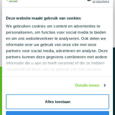
Deze website maakt gebruik van cookies
Delen
We gebruiken cookies om content en advertenties te
personaliseren, om functies voor social media te bieden
en om ons websiteverkeer te analyseren. Ook delen we
informatie over uw gebruik van onze site met onze
partners voor social media, adverteren en analyse. Deze
partners kunnen deze gegevens combineren met andere
Contact
informatie die u aan ze heeft verstrekt of die ze hebben
verzameld op basis van uw gebruik van hun services.
Adres
Pieter Zeemanstraat 55, 6603 AV Wijchen
Telefoon
024 - 202 2260
WhatsApp
+31242040220
Details tonen
E-mail
info@gonepestcontrol.nl
BTW nr
NL867972919B01
Alles toestaan
KvK nr
97256927