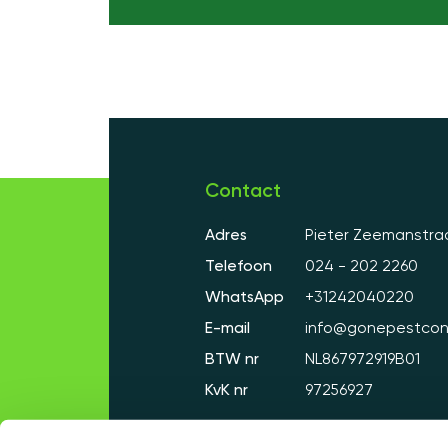
Contact
Adres
Pieter Zeemanstraa
Telefoon
024 - 202 2260
WhatsApp
+31242040220
E-mail
info@gonepestcont
BTW nr
NL867972919B01
KvK nr
97256927