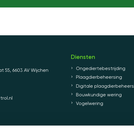
Diensten
Ongediertebestrijding
t 55, 6603 AV Wijchen
Plaagdierbeheersing
Digitale plaagdierbeheers
Bouwkundige wering
rol.nl
Vogelwering