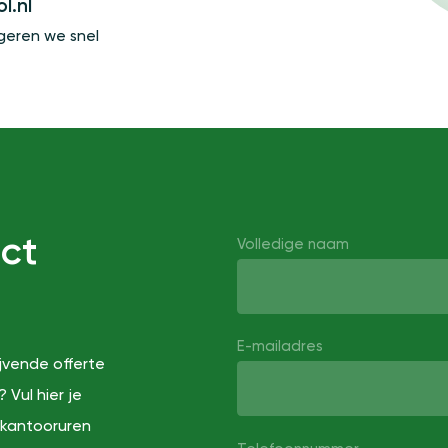
l.nl
geren we snel
ect
Volledige naam
E-mailadres
ijvende offerte
 Vul hier je
 kantooruren